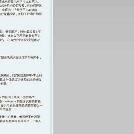
美國約影響大約 5 千五百萬人。
。這給許多掉髮受害者 , 在他們與落
 , 治療使用 HairMax
的家使用的雷射設備 , 兼顧了舒適性和保
。研究顯示 , 93% 參加者 ( 年
 頭髮的數量的增量。永久髮的平均數量每平方
事件被報告。在有效控制組和安慰劑小
, 目前實驗已經結束並且正在整理中 ,
們是非常激動的 , 我們在護髮和科學上到
並且不僅是這項研究的結果極端
衝擊。 "
serComb 的新聞上表現出他的熱情 ,
 Lexington 的臨床試驗的實驗
備 , 它提供治療脫髮問題的開業醫生一
戶滿意。 "
將革命化頭髮發展中的產業 , 但我們不停著那
成長解答包括獨立臨床單位 , 一般人