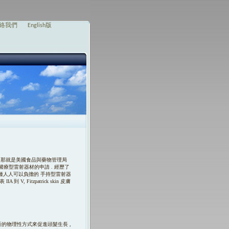
絡我們
English版
時代成就 . 那就是美國食品與藥物管理局
ombR. 的醫療型雷射器材的申請 . 經歷了
 發展出一種人人可以負擔的 手持型雷射器
, Fitzpatrick skin 皮膚
奮的新的物理性方式來促進頭髮生長 ,