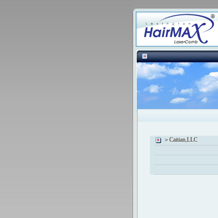
＞Caitian,LLC