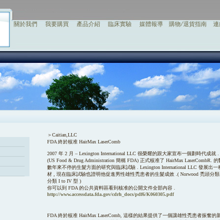
關於我們
我要購買
產品介紹
臨床實驗
媒體報導
購物/退貨指南
連
＞Caitian,LLC
FDA 終於核准 HairMax LaserComb
2007 年 2 月 – Lexington International LLC 很榮耀的跟大家宣布一個劃
(US Food & Drug Administration 簡稱 FDA) 正式核准了 HairMax LaserC
數年來不停的生髮方面的研究與臨床試驗 . Lexington International LLC
材 , 現在臨床試驗也證明他促進男性雄性禿患者的生髮成效 .( Norwood 禿頭分類表 IIA 到 V
分類 I to IV 型 )
你可以到 FDA 的公共資料區看到核准的公開文件全部內容 .
http://www.accessdata.fda.gov/cdrh_docs/pdf6/K060305.pdf
FDA 終於核准 HairMax LaserComb, 這樣的結果提供了一個讓雄性禿患者振