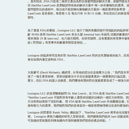
。直到現在 ,FDA 只批准二個其它產品為對抗落髮問題的解決方案 , 落髮問題在
但 HairMax LaserComb 是實驗證明有效的解決方案中 唯一的非藥物性的選擇
髮問題對抗的過程中 , 無法或不願意轉向藥物解決方案的一種新選擇與新希望 . 。幸運地
LaserComb 是容易的 , 每星期 3 次 每次只有 10 到 15 分鐘 , 和在您自己
密性。
為了通過 FDA 的審核 , Lexington LLC 進行了橫跨美國四個不同地點的的臨床研究
齡 30-60) 使用 HairMax LaserComb 有永久髮 (terminal hair) 非絨毛
厘米增加 19 束 hairs/cm2 . 在六個月期間。在研究期間 , 沒有重要的有害
組 ( 對照組 ), 有害事件的數量和類型是相似 , 。
Lexington 的臨床研究也有針對 HairMax LaserComb 對的女性實驗者的效力 
會在短期內遞交資料給 FDA 。
大衛麥可 (David Michaels), 總經理 , 分享他的想法在這個重大公告 , " 我
達了一個主要里程碑。雷射頭髮療法今天在抗落髮產業的一個重要的討論話題。
重大 , 但以 FDA 的讓人信賴度 , 我們擲地有聲的對抗落髮產業造成了一個強大的
Lexington LLC 的首席醫療顧問 Dr. Matt Leavitt , 在 FDA 批准 HairMax La
"HairMax LaserComb 可能對所有年齡人遭受掉頭髮的治療的一個巨大的幫助。我對
方法和和結果留下深刻印象。用 FDA 核准 HairMax LaserComb 作為醫療設
個有吸引力的選擇。我們能對我們的患者提供一種新形態物理療法並達到最強的用
Lexington 的營運長 Randy Veliky, 總結如下 , "HairMax LaserComb 
裡。 Lexington 將致力繼續的研究入雷射技術。我們擴展我們提供 laser 頭髮
可負擔的雷射盤區列陣為國內市場和擴展我們當前的產品特點。 "